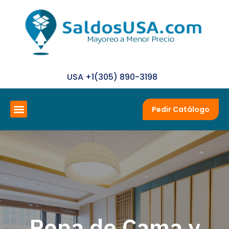
Ir
al
contenido
USA +1(305) 890-3198
Menú
Pedir Catálogo
Sobre Nosotros
Preguntas y Respuestas
Ropa de Cama y